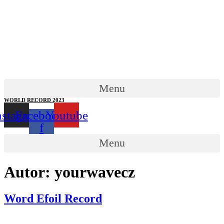
Menu
WORLD RECORD 2023
nstagram
Facebook-
Youtube
f
Menu
Autor:
yourwavecz
Word Efoil Record