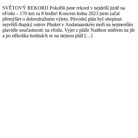
SVĚTOVÝ REKORD Pokořili jsme rekord v nejdelší jízdě na
eFoilu – 170 km za 8 hodin! Koncem ledna 2023 jsem začal
přemýšlet o dobrodružném výletu. Původní plán byl obeplout
největší thajský ostrov Phuket v Andamanském moři na nejmenším
plavidle součastnosti: na efoilu. Vyjet z pláže Naithon směrem na jih
a po několika hodinách se na stejnou pláž […]