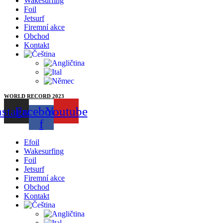
Wakesurfing
Foil
Jetsurf
Firemní akce
Obchod
Kontakt
WORLD RECORD 2023
nstagram
Facebook-
Youtube
f
Efoil
Wakesurfing
Foil
Jetsurf
Firemní akce
Obchod
Kontakt