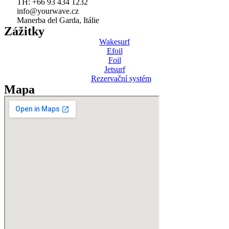
TH: +66 93 434 1232
info@yourwave.cz
Manerba del Garda, Itálie
Zážitky
Wakesurf
Efoil
Foil
Jetsurf
Rezervační systém
Mapa