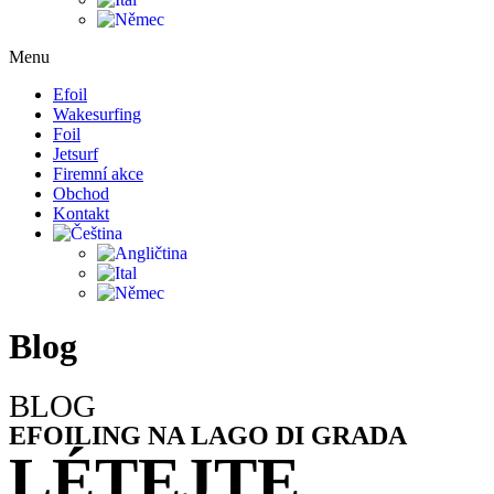
Menu
Efoil
Wakesurfing
Foil
Jetsurf
Firemní akce
Obchod
Kontakt
Blog
BLOG
EFOILING NA LAGO DI GRADA
LÉTEJTE