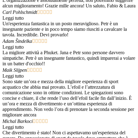
L'organizzazione è assolutamente perfetta; non potremmo suggerire
alcun miglioramento! Grazie mille ancora! Un saluto, Fabio & Laura
Carl Pohlschmidt





Leggi tutto
Un'esperienza fantastica in un posto meraviglioso. Petr è un
insegnante paziente e in poco tempo siamo riusciti a cavalcare la
tavola. Incredibile. Devi provarlo!
Adam Šindelka





Leggi tutto
La migliore attività a Phuket. Jana e Petr sono persone davvero
simpatiche. Petr è un insegnante fantastico, quindi imparerai a volare
in un batter d'occhio!!
Maik Slijpen





Leggi tutto
Sono state un’ora e mezza della migliore esperienza di sport
acquatico che abbia mai provato. L’efoil e l’attrezzatura di
comunicazione sono in ottime condizioni. Le spiegazioni sono
concise e chiare, il che rende l’uso dell’efoil facile fin dall’inizio. È
un’ora e mezza di divertimento e un’ottima esperienza di
apprendimento. Non vedo l’ora di prenotare la seconda sessione per
migliorare ancora
Michal Barkoci





Leggi tutto
Che divertimento è stato! Non ci aspettavamo un'esperienza del