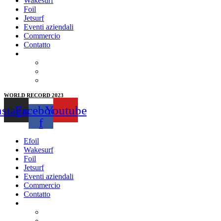
Wakesurf
Foil
Jetsurf
Eventi aziendali
Commercio
Contatto
WORLD RECORD 2023
nstagram
Facebook-
Youtube
f
Efoil
Wakesurf
Foil
Jetsurf
Eventi aziendali
Commercio
Contatto