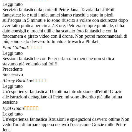
Leggi tutto
Servizio fantastico da parte di Petr e Jana. Tavola da LiftFoil
fantastica: io e tutti i miei amici siamo riusciti a stare in piedi
sull’acqua in 5 minuti e io sono riuscito a volare con sicurezza dopo
aver fatto pratica per circa 2-3 ore. Petr era sempre puntuale, ci ha
dato consigli e trucchi utili e ha scattato foto fantastiche con la
fotocamera e girato video con il drone. Non potrei raccomandarli di
più, sono stato davvero fortunato a trovarli a Phuket.
Paul Galland





Leggi tutto
Sessioni fantastiche con Peter e Jana. In men che non si dica
stavamo già volando sul foil!!
Precedente
Successivo
Alexey Burlakov





Leggi tutto
Un'esperienza fantastica! Un'ottima introduzione all'efoil! Grazie
alle istruzioni dettagliate di Peter, mi sono divertito già alla prima
sessione
Eyal Golan





Leggi tutto
Un'esperienza fantastica Istruzioni e spiegazioni davvero ottime Non
vedo l'ora di tornare appena ne avrò l'occasione Grazie mille Petr e
Jena