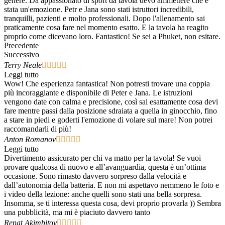
genere. Da appassionato di sport da tavola devo ammettere che è
stata un'emozione. Petr e Jana sono stati istruttori incredibili,
tranquilli, pazienti e molto professionali. Dopo l'allenamento sai
praticamente cosa fare nel momento esatto. E la tavola ha reagito
proprio come dicevano loro. Fantastico! Se sei a Phuket, non esitare.
Precedente
Successivo
Terry Neale





Leggi tutto
Wow! Che esperienza fantastica! Non potresti trovare una coppia
più incoraggiante e disponibile di Peter e Jana. Le istruzioni
vengono date con calma e precisione, così sai esattamente cosa devi
fare mentre passi dalla posizione sdraiata a quella in ginocchio, fino
a stare in piedi e goderti l'emozione di volare sul mare! Non potrei
raccomandarli di più!
Anton Romanov





Leggi tutto
Divertimento assicurato per chi va matto per la tavola! Se vuoi
provare qualcosa di nuovo e all’avanguardia, questa è un’ottima
occasione. Sono rimasto davvero sorpreso dalla velocità e
dall’autonomia della batteria. E non mi aspettavo nemmeno le foto e
i video della lezione: anche quelli sono stati una bella sorpresa.
Insomma, se ti interessa questa cosa, devi proprio provarla )) Sembra
una pubblicità, ma mi è piaciuto davvero tanto
Renat Akimbitov




